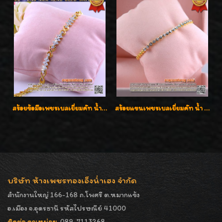
สร้อยข้อมือเพชรเบลเยี่ยมคัท น้ำ 98 F-Color/VVS น้ำหนักเพชร 1.75 กะรัต ตัวเรือนทอง เพชรสวยรูปแบบน่ารัก ใส่สวยมั๊กมากค่ะ
สร้อยแขนเพชรเบลเยี่ยมคัท น้ำ 97 G-Color/VVS เพชร 17 เม็ดน้ำหนักเพชร 0.78 กะรัต ตัวเรือนทองน้ำหนัก 9.7 กรัม ใส่สวยน่ารัก ราคาไม่แพงค่ะ
บริษัท ห้างเพชรทองเอ็งน่ำเฮง จำกัด
สำนักงานใหญ่ 166-168 ถ.โพศรี ต.หมากแข้ง
อ.เมือง จ.อุดรธานี รหัสไปรษณีย์ 41000
ติดต่อ คุณหน่อย
089-7113268