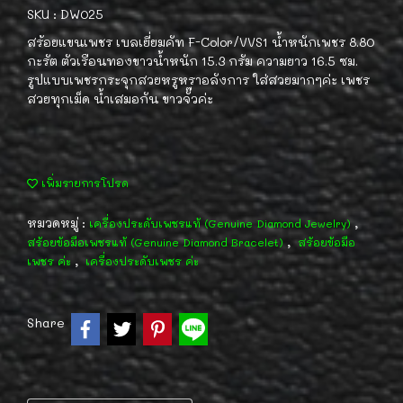
SKU : DW025
สร้อยแขนเพชร เบลเยี่ยมคัท F-Color/VVS1 น้ำหนักเพชร 8.80
กะรัต ตัวเรือนทองขาวน้ำหนัก 15.3 กรัม ความยาว 16.5 ซม.
รูปแบบเพชรกระจุกสวยหรูหราอลังการ ใส่สวยมากๆค่ะ เพชร
สวยทุกเม็ด น้ำเสมอกัน ขาวจั๊วค่ะ
เพิ่มรายการโปรด
หมวดหมู่ :
,
เครื่องประดับเพชรแท้ (Genuine Diamond Jewelry)
,
สร้อยข้อมือเพชรแท้ (Genuine Diamond Bracelet)
สร้อยข้อมือ
,
เพชร ค่ะ
เครื่องประดับเพชร ค่ะ
Share