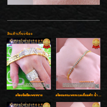
สินค้าเกี่ยวข้อง
สร้อยข้อมือเพชรชาย
สร้อยแขนเพชรเบลเยี่ยมคัท น้ำ 97 G-Color/VVS เพชร 20 เม็ดน้ำหนักเพชร 0.80 กะรัต ใส่สวยน่ารัก ราคาเบาๆ ลดพิเศษค่ะ