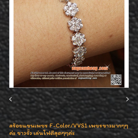
สร้อยแขนเพชร F-Color/VVS1 เพชรขาวมากๆๆ
ค่ะ ขาวจั๊ว เล่นไฟดีสุดๆๆค่ะ