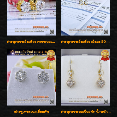
ต่างหูเพชรเม็ดเดี่ยว เพชรเบลเยี่ยมคัท น้ำ 96 H-Color/IF & VVS2/3EX น้ำหนักเพชรรวม 1.83 กะรัต พร้อมใบเซอร์ LAB GIA & HRD เพชรสวยปิ๊ง ราคาขายส่งค่ะ
ต่างหูเพชรเม็ดเดี่ยว เม็ดละ 50 สตางค์ คู่ละ 1 กะรัต เพชรเบลเยี่ยมคัท น้ำ 98 F-Color/ VVS2 / 3EX พร้อมใบเซอร์สถาบัน GIA มาตรฐานสากลค่ะ
ต่างหูเพชรเบลเยี่ยมคัท
ต่างหูเพชรเบลเยี่ยมคัท น้ำหนักเพชร 0.99 กะรัต ต่างหูห้อยตุ้งติ้งหัวใจสวยน่ารักใส่ได้ทุกวันค่ะ