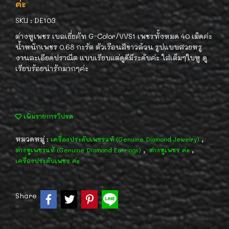
ค่ะ
SKU : DE103
ต่างหูเพชร เบลเยี่ยคัท G-Color/VVS1 เพชรทั้งหมด 40 เม็ดค่ะ
น้ำหนักเพชร 0.68 กะรัต ตัวเรือนสีขาวล้วน รูปแบบสวยหรู
งานละเอียดปราณีต แบบเรียบแต่ดูดีมีระดับค่ะ ใส่เต็มๆใบหู ดู
เรียบร้อยน่ารักมากๆค่ะ
เพิ่มรายการโปรด
หมวดหมู่ :
,
เครื่องประดับเพชรแท้ (Genuine Diamond Jewelry)
,
,
ต่างหูเพชรแท้ (Genuine Diamond Earrings)
ต่างหูเพชร ค่ะ
เครื่องประดับเพชร ค่ะ
Share