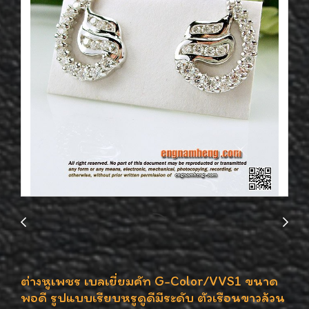
ต่างหูเพชร เบลเยี่ยมคัท G-Color/VVS1 ขนาด
พอดี รูปแบบเรียบหรูดูดีมีระดับ ตัวเรือนขาวล้วน