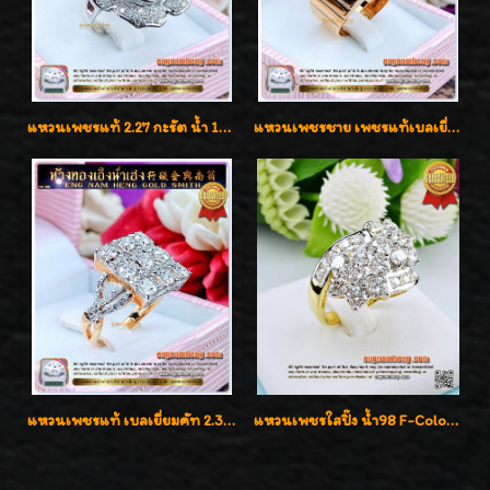
แหวนเพชรแท้ 2.27 กะรัต น้ำ 100% เบลเยี่ยมคัท ลวดลายดอกกุหลาบหรู
แหวนเพชรชาย เพชรแท้เบลเยี่ยมคัท น้ำ100% D-Color/VVS 2.46 กะรัต
แหวนเพชรแท้ เบลเยี่ยมคัท 2.39 กะรัต น้ำ 98 F-Color/VVS ดีไซน์หน้ากว้างหรูเต็มนิ้ว
แหวนเพชรใสปิ๊ง น้ำ98 F-Color/VVS1 น้ำหนักเพชรรวม 2.56 กะรัต ใส่เต็มนิ้วเพชรเป็นน้ำเป็นเนื้อสวยมากๆค่ะ