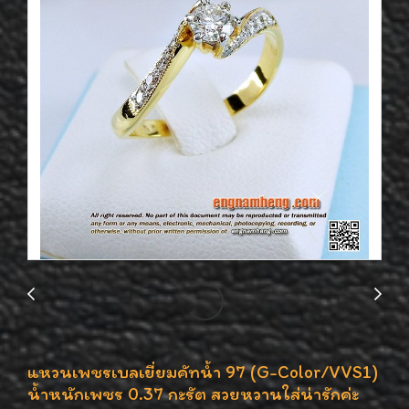
แหวนเพชรเบลเยี่ยมคัทน้ำ 97 (G-Color/VVS1)
น้ำหนักเพชร 0.37 กะรัต สวยหวานใส่น่ารักค่ะ