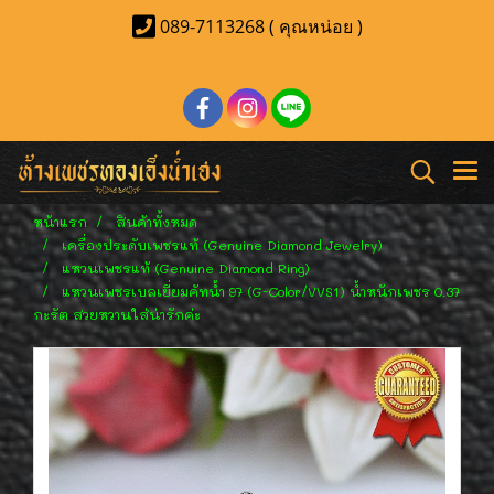
089-7113268 ( คุณหน่อย )
หน้าแรก
สินค้าทั้งหมด
เครื่องประดับเพชรแท้ (Genuine Diamond Jewelry)
แหวนเพชรแท้ (Genuine Diamond Ring)
แหวนเพชรเบลเยี่ยมคัทน้ำ 97 (G-Color/VVS1) น้ำหนักเพชร 0.37
กะรัต สวยหวานใส่น่ารักค่ะ