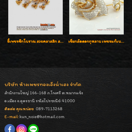
จี้เพชรซีกโบราณ สวยคลาสสิก สภาพสมบูรณ์สุดๆค่ะ
เข็มกลัดดอกกุหลาบ เพชรแท้เบลเยี่ยมคัต งานปราณีตค่ะ
บริษัท ห้างเพชรทองเอ็งน่ำเฮง จำกัด
สำนักงานใหญ่ 166-168 ถ.โพศรี ต.หมากแข้ง
อ.เมือง จ.อุดรธานี รหัสไปรษณีย์ 41000
ติดต่อ คุณหน่อย
089-7113268
E-mail:
kun_noie@hotmail.com