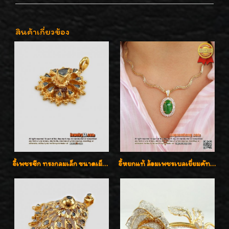
สินค้าเกี่ยวข้อง
จี้เพชรซีก ทรงกลมเล็ก ขนาดเม็ดกระดุม สวยๆ
จี้หยกแท้ ล้อมเพชรเบลเยี่ยมคัท ราคาพิเศษไม่แพงค่ะ