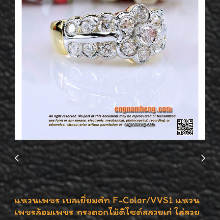
แหวนเพชร เบลเยี่ยมคัท F-Color/VVS1 แหวน
เพชรล้อมเพชร ทรงดอกไม้ดีไซด์สสวยเก๋ ใส่สวย