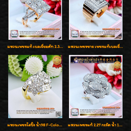
แหวนเพชรแท้ เบลเยี่ยมคัท 2.39 กะรัต น้ำ 98 F-Color/VVS ดีไซน์หน้ากว้างหรูเต็มนิ้ว
แหวนเพชรชาย เพชรแท้เบลเยี่ยมคัท น้ำ100% D-Color/VVS 2.46 กะรัต
แหวนเพชรใสปิ๊ง น้ำ98 F-Color/VVS1 น้ำหนักเพชรรวม 2.56 กะรัต ใส่เต็มนิ้วเพชรเป็นน้ำเป็นเนื้อสวยมากๆค่ะ
แหวนเพชรแท้ 2.27 กะรัต น้ำ 100% เบลเยี่ยมคัท ลวดลายดอกกุหลาบหรู