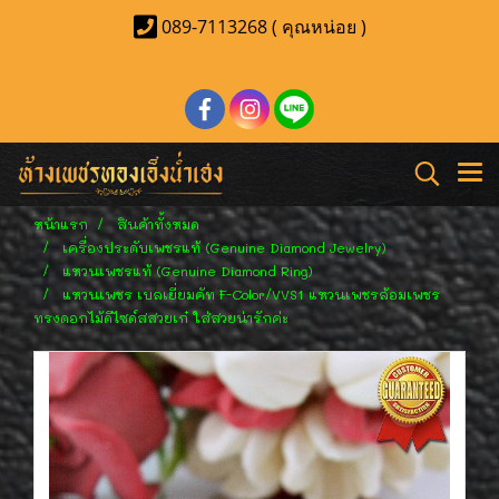
089-7113268 ( คุณหน่อย )
หน้าแรก
สินค้าทั้งหมด
เครื่องประดับเพชรแท้ (Genuine Diamond Jewelry)
แหวนเพชรแท้ (Genuine Diamond Ring)
แหวนเพชร เบลเยี่ยมคัท F-Color/VVS1 แหวนเพชรล้อมเพชร
ทรงดอกไม้ดีไซด์สสวยเก๋ ใส่สวยน่ารักค่ะ