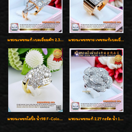
แหวนเพชรแท้ เบลเยี่ยมคัท 2.39 กะรัต น้ำ 98 F-Color/VVS ดีไซน์หน้ากว้างหรูเต็มนิ้ว
แหวนเพชรชาย เพชรแท้เบลเยี่ยมคัท น้ำ100% D-Color/VVS 2.46 กะรัต
แหวนเพชรใสปิ๊ง น้ำ98 F-Color/VVS1 น้ำหนักเพชรรวม 2.56 กะรัต ใส่เต็มนิ้วเพชรเป็นน้ำเป็นเนื้อสวยมากๆค่ะ
แหวนเพชรแท้ 2.27 กะรัต น้ำ 100% เบลเยี่ยมคัท ลวดลายดอกกุหลาบหรู