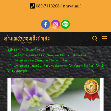
089-7113268 ( คุณหน่อย )
หน้าแรก
สินค้าทั้งหมด
เครื่องประดับเพชรแท้ (Genuine Diamond Jewelry)
แหวนเพชรแท้ (Genuine Diamond Ring)
แหวนเพชร เบลเยี่ยมคัท G-Color/VVS1 ใส่สวยค่ะ ไม่เล็กไม่ใหญ่
ไป เท่ห์สุดๆค่ะ