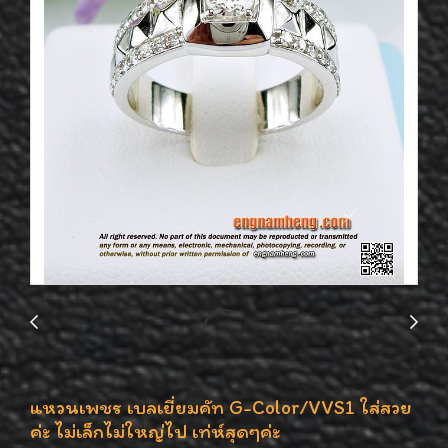
แหวนเพชร เบลเยี่ยมคัท G-Color/VVS1 ใส่สวย
ค่ะ ไม่เล็กไม่ใหญ่ไป เท่ห์สุดๆค่ะ