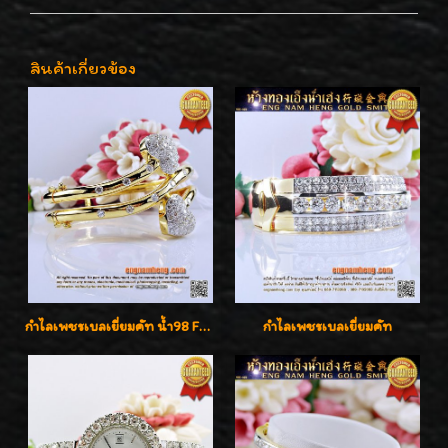
สินค้าเกี่ยวข้อง
กำไลเพชรเบลเยี่ยมคัท น้ำ98 F-Color/VVS น้ำหนักเพชรรวม 3.00 กะรัต สวยไม่ซ้ำใครค่ะ
กำไลเพชรเบลเยี่ยมคัท