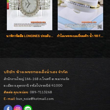
นาฬิกาข้อมือ LONGINES ประดับเพชร 5.20 กะรัต ใส่เล่น ใส่ออกงานหรูหราไฮโซค่ะ
กำไลเพชรเบลเยี่ยมคัท น้ำ 98 F-Color/VVS เพชร 22 เม็ด น้ำหนักเพชรรวม 1.97 กะรัต ตัวเรือนตัน หนาแข็งแรง เพชรสวย ขาวจั๊ว ทุกเม็ด เล่นไฟ่วิ้งสุดๆค่ะ เปิดราคาโปรโมชั่น ถูกสุดๆค่ะ
บริษัท ห้างเพชรทองเอ็งน่ำเฮง จำกัด
สำนักงานใหญ่ 166-168 ถ.โพศรี ต.หมากแข้ง
อ.เมือง จ.อุดรธานี รหัสไปรษณีย์ 41000
ติดต่อ คุณหน่อย
089-7113268
E-mail:
kun_noie@hotmail.com