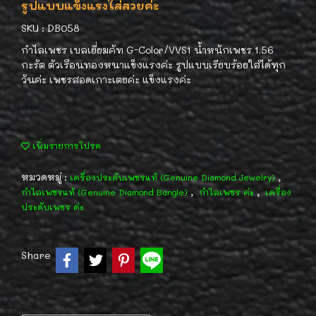
รูปแบบแข็งแรงใส่สวยค่ะ
SKU : DB058
กำไลเพชร เบลเยี่ยมคัท G-Color/VVS1 น้ำหนักเพชร 1.56
กะรัต ตัวเรือนทองหนาแข็งแรงค่ะ รูปแบบเรียบร้อยใส่ได้ทุก
วันค่ะ เพชรสอดเกาะเตยค่ะ แข็งแรงค่ะ
เพิ่มรายการโปรด
หมวดหมู่ :
,
เครื่องประดับเพชรแท้ (Genuine Diamond Jewelry)
,
,
กำไลเพชรแท้ (Genuine Diamond Bangle)
กำไลเพชร ค่ะ
เครื่อง
ประดับเพชร ค่ะ
Share