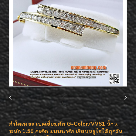
กำไลเพชร เบลเยี่ยมคัท G-Color/VVS1 น้ำห
หนัก 1.56 กะรัต แบบน่ารัก เรียบหรูใส่ได้ทุกวัน