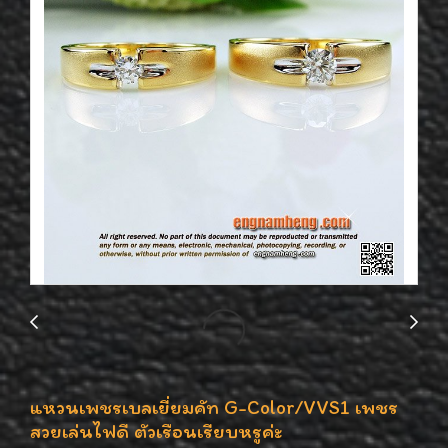
แหวนเพชรเบลเยี่ยมคัท G-Color/VVS1 เพชร
สวยเล่นไฟดี ตัวเรือนเรียบหรูค่ะ