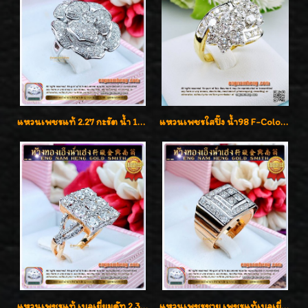
แหวนเพชรแท้ 2.27 กะรัต น้ำ 100% เบลเยี่ยมคัท ลวดลายดอกกุหลาบหรู
แหวนเพชรใสปิ๊ง น้ำ98 F-Color/VVS1 น้ำหนักเพชรรวม 2.56 กะรัต ใส่เต็มนิ้วเพชรเป็นน้ำเป็นเนื้อสวยมากๆค่ะ
แหวนเพชรแท้ เบลเยี่ยมคัท 2.39 กะรัต น้ำ 98 F-Color/VVS ดีไซน์หน้ากว้างหรูเต็มนิ้ว
แหวนเพชรชาย เพชรแท้เบลเยี่ยมคัท น้ำ100% D-Color/VVS 2.46 กะรัต