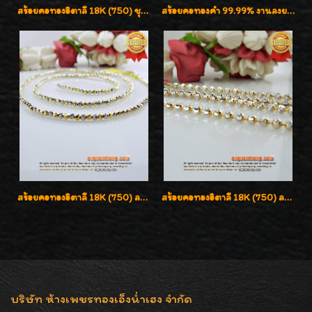
สร้อยคอทองอิตาลี 18K (750) ชุบ 3 สี แกะลายสวยรุ่นใหม่ ลายละเอียดเงาวิบวับค่ะ
สร้อยคอทองคำ 99.99% งานลงยาสุโขทัยแท้ งานช่างทองโบราณ หรูหรา น่าสะสมค่ะ
สร้อยคอทองอิตาลี 18K (750) ลายสวยตัดเหลี่ยมคมชัด ใส่สวยน่ารักค่ะ
สร้อยคอทองอิตาลี 18K (750) ลายยินตันแกะมูนคัดสวย ลายนี้เงามากๆค่ะ ใส่ทนแข็งแรง
บริษัท ห้างเพชรทองเอ็งน่ำเฮง จำกัด