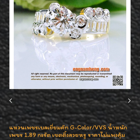
แหวนเพชรเบลเยี่ยมคัท G-Color/VVS น้ำหนัก
เพชร 1.89 กะรัต เชตติ้งสวยหรู ราคาไม่แพงคุ้ม