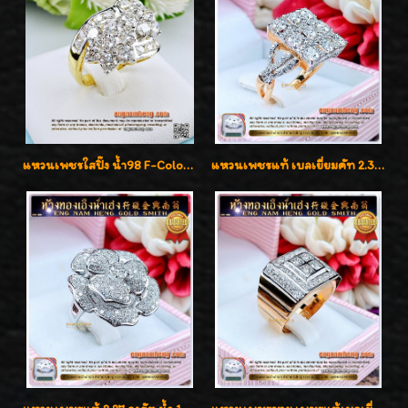
แหวนเพชรใสปิ๊ง น้ำ98 F-Color/VVS1 น้ำหนักเพชรรวม 2.56 กะรัต ใส่เต็มนิ้วเพชรเป็นน้ำเป็นเนื้อสวยมากๆค่ะ
แหวนเพชรแท้ เบลเยี่ยมคัท 2.39 กะรัต น้ำ 98 F-Color/VVS ดีไซน์หน้ากว้างหรูเต็มนิ้ว