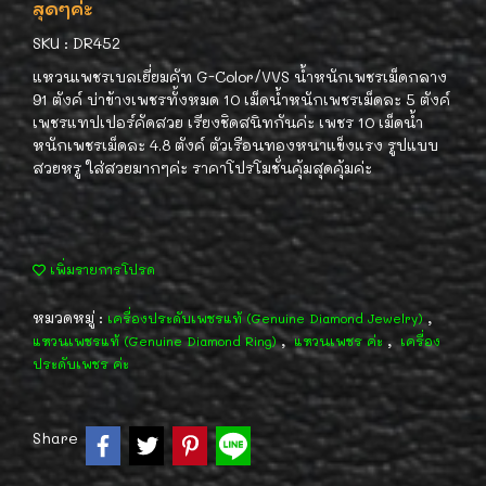
สุดๆค่ะ
SKU : DR452
แหวนเพชรเบลเยี่ยมคัท G-Color/VVS น้ำหนักเพชรเม็ดกลาง
91 ตังค์ บ่าข้างเพชรทั้งหมด 10 เม็ดน้ำหนักเพชรเม็ดละ 5 ตังค์
เพชรแทปเปอร์คัดสวย เรียงชิดสนิทกันค่ะ เพชร 10 เม็ดน้ำ
หนักเพชรเม็ดละ 4.8 ตังค์ ตัวเรือนทองหนาแข็งแรง รูปแบบ
สวยหรู ใส่สวยมากๆค่ะ ราคาโปรโมชั่นคุ้มสุดคุ้มค่ะ
เพิ่มรายการโปรด
หมวดหมู่ :
,
เครื่องประดับเพชรแท้ (Genuine Diamond Jewelry)
,
,
แหวนเพชรแท้ (Genuine Diamond Ring)
แหวนเพชร ค่ะ
เครื่อง
ประดับเพชร ค่ะ
Share