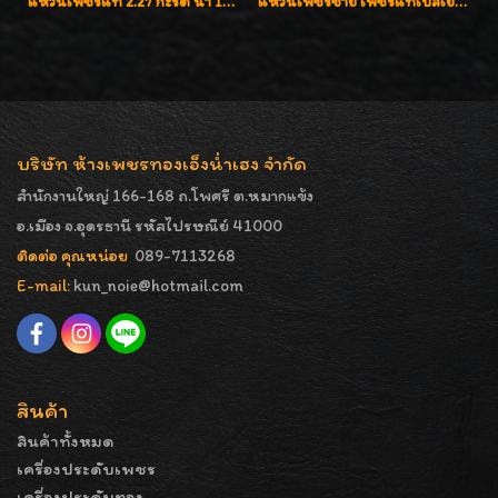
แหวนเพชรแท้ 2.27 กะรัต น้ำ 100% เบลเยี่ยมคัท ลวดลายดอกกุหลาบหรู
แหวนเพชรชาย เพชรแท้เบลเยี่ยมคัท น้ำ100% D-Color/VVS 2.46 กะรัต
บริษัท ห้างเพชรทองเอ็งน่ำเฮง จำกัด
สำนักงานใหญ่ 166-168 ถ.โพศรี ต.หมากแข้ง
อ.เมือง จ.อุดรธานี รหัสไปรษณีย์ 41000
ติดต่อ คุณหน่อย
089-7113268
E-mail:
kun_noie@hotmail.com
สินค้า
สินค้าทั้งหมด
เครื่องประดับเพชร
เครื่องประดับทอง