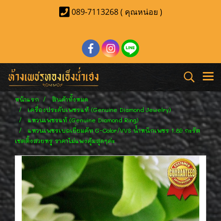
089-7113268 ( คุณหน่อย )
หน้าแรก
สินค้าทั้งหมด
เครื่องประดับเพชรแท้ (Genuine Diamond Jewelry)
แหวนเพชรแท้ (Genuine Diamond Ring)
แหวนเพชรเบลเยี่ยมคัท G-Color/VVS น้ำหนักเพชร 1.89 กะรัต
เชตติ้งสวยหรู ราคาไม่แพงคุ้มสุดๆค่ะ