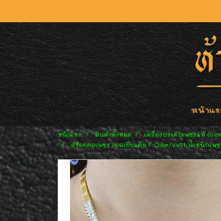
หน้าแร
หน้าแรก
สินค้าทั้งหมด
เครื่องประดับเพชรแท้ (Ge
สร้อยคอเพชร เบลเยี่ยมคัท F-Color/VVS1 น้ำหนักเพช