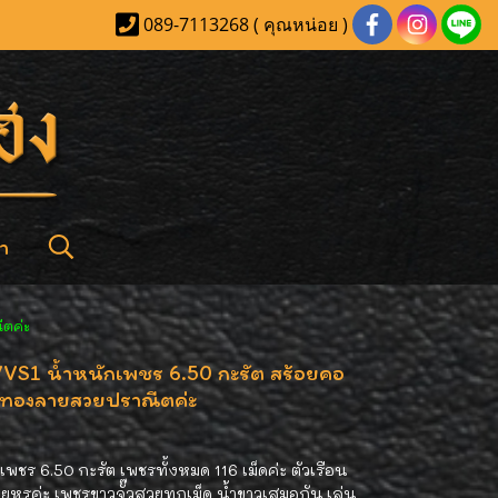
089-7113268 ( คุณหน่อย )
า
ีตค่ะ
VVS1 น้ำหนักเพชร 6.50 กะรัต สร้อยคอ
ือนทองลายสวยปราณีตค่ะ
พชร 6.50 กะรัต เพชรทั้งหมด 116 เม็ดค่ะ ตัวเรือน
ยหรูค่ะ เพชรขาวจั๊วสวยทุกเม็ด น้ำขาวเสมอกัน เล่น