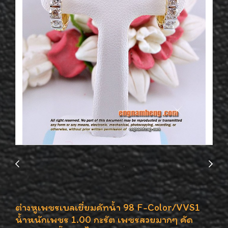
ต่างหูเพชรเบลเยี่ยมคัทน้ำ 98 F-Color/VVS1
น้ำหนักเพชร 1.00 กะรัต เพชรสวยมากๆ คัด