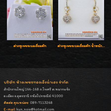
ต่างหูเพชรเบลเยี่ยมคัท
ต่างหูเพชรเบลเยี่ยมคัท น้ำหนักเพชร 0.99 กะรัต ต่างหูห้อยตุ้งติ้งหัวใจสวยน่ารักใส่ได้ทุกวันค่ะ
บริษัท ห้างเพชรทองเอ็งน่ำเฮง จำกัด
สำนักงานใหญ่ 166-168 ถ.โพศรี ต.หมากแข้ง
อ.เมือง จ.อุดรธานี รหัสไปรษณีย์ 41000
ติดต่อ คุณหน่อย
089-7113268
E-mail:
kun_noie@hotmail.com