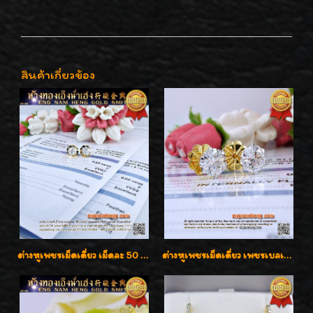
สินค้าเกี่ยวข้อง
ต่างหูเพชรเม็ดเดี่ยว เม็ดละ 50 สตางค์ คู่ละ 1 กะรัต เพชรเบลเยี่ยมคัท น้ำ 98 F-Color/ VVS2 / 3EX พร้อมใบเซอร์สถาบัน GIA มาตรฐานสากลค่ะ
ต่างหูเพชรเม็ดเดี่ยว เพชรเบลเยี่ยมคัท น้ำ 96 H-Color/IF & VVS2/3EX น้ำหนักเพชรรวม 1.83 กะรัต พร้อมใบเซอร์ LAB GIA & HRD เพชรสวยปิ๊ง ราคาขายส่งค่ะ