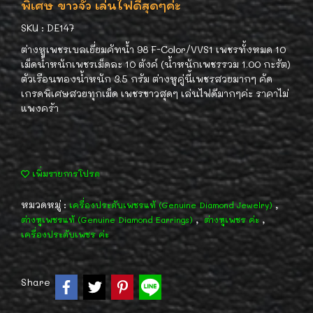
พิเศษ ขาวจั๊ว เล่นไฟดีสุดๆค่ะ
SKU : DE147
ต่างหูเพชรเบลเยี่ยมคัทน้ำ 98 F-Color/VVS1 เพชรทั้งหมด 10
เม็ดน้ำหนักเพชรเม็ดละ 10 ตังค์ (น้ำหนักเพชรรวม 1.00 กะรัต)
ตัวเรือนทองน้ำหนัก 3.5 กรัม ต่างหูคู่นี้เพชรสวยมากๆ คัด
เกรดพิเศษสวยทุกเม็ด เพชรขาวสุดๆ เล่นไฟดีมากๆค่ะ ราคาไม่
แพงคร้า
เพิ่มรายการโปรด
หมวดหมู่ :
,
เครื่องประดับเพชรแท้ (Genuine Diamond Jewelry)
,
,
ต่างหูเพชรแท้ (Genuine Diamond Earrings)
ต่างหูเพชร ค่ะ
เครื่องประดับเพชร ค่ะ
Share