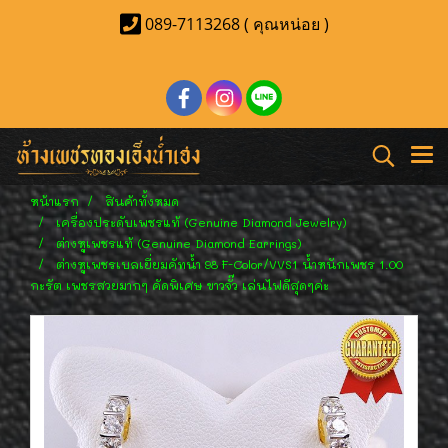
089-7113268 ( คุณหน่อย )
หน้าแรก
สินค้าทั้งหมด
เครื่องประดับเพชรแท้ (Genuine Diamond Jewelry)
ต่างหูเพชรแท้ (Genuine Diamond Earrings)
ต่างหูเพชรเบลเยี่ยมคัทน้ำ 98 F-Color/VVS1 น้ำหนักเพชร 1.00
กะรัต เพชรสวยมากๆ คัดพิเศษ ขาวจั๊ว เล่นไฟดีสุดๆค่ะ