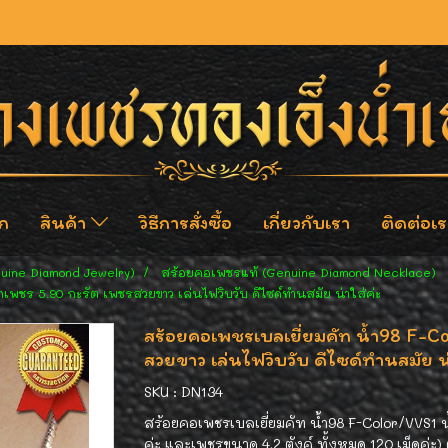
ก
สินค้า
วิธีการสั่งซื้อ
เกี่ยวกับเรา
ติดต่อเร
nuine Diamond Jewelry)
สร้อยคอเพชรแท้ (Genuine Diamond Necklace)
เพชร 5.90 กะรัต เพชรสวยขาว เล่นไฟวิบวับ ดีไซด์ทำนสมัย น่าใส่ค่ะ
สร้อยคอเพชรเบลเยี่ยมคัท น้ำ98 F-C
สวยขาว เล่นไฟวิบวับ ดีไซด์ทำนสมัย น่
SKU : DN134
สร้อยคอเพชรเบลเยี่ยมคัท น้ำ98 F-Color/VVS1 น้
ค่ะ และเพชรขนาด 4.2 ตังค์ ทั้งหมด 120 เม็ดค่ะ