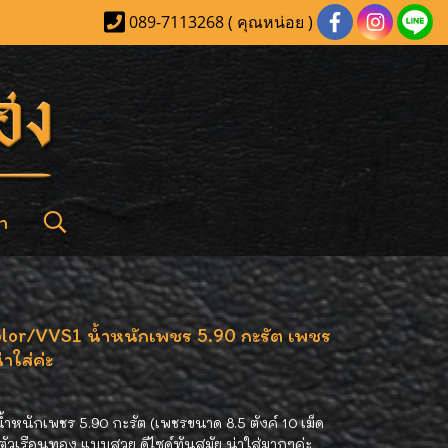
089-7113268 ( คุณหน่อย )
า
olor/VVS1 น้ำหนักเพชร 5.90 กะรัต เพชร
าใส่ค่ะ
ำหนักเพชร 5.90 กะรัต (เพชรขนาด 8.5 ตังค์ 10 เม็ด
) ตัวเรือนทอง แบบสวย ดีไซด์ทันสมัย น่าใส่มากๆค่ะ