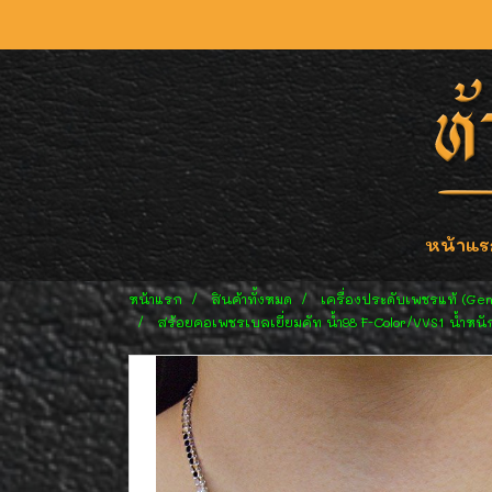
หน้าแร
หน้าแรก
สินค้าทั้งหมด
เครื่องประดับเพชรแท้ (Ge
สร้อยคอเพชรเบลเยี่ยมคัท น้ำ98 F-Color/VVS1 น้ำหนัก