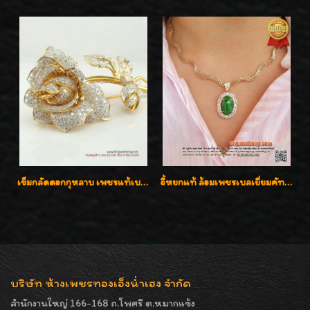
เข็มกลัดดอกกุหลาบ เพชรแท้เบลเยี่ยมคัต งานปราณีตค่ะ
จี้หยกแท้ ล้อมเพชรเบลเยี่ยมคัท ราคาพิเศษไม่แพงค่ะ
บริษัท ห้างเพชรทองเอ็งน่ำเฮง จำกัด
สำนักงานใหญ่ 166-168 ถ.โพศรี ต.หมากแข้ง