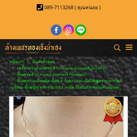
089-7113268 ( คุณหน่อย )
หน้าแรก
สินค้าทั้งหมด
เครื่องประดับเพชรแท้ (Genuine Diamond Jewelry)
จี้เพชรแท้ (Genuine Diamond Pendant)
จี้เพชรเบลเยี่ยมคัต น้ำ98 F-Color/VVS เม็ดใหญ่ตรงกลางไซค์
กะรัตค่ะ น้ำหนักเพชรรวม 5.62 กะรัต ดีไซน์สวยหวานทันสมัยค่ะ