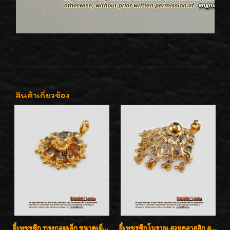
สินค้าเกี่ยวข้อง
จี้เพชรซีก ทรงกลมเล็ก ขนาดเม็ดกระดุม สวยๆ
จี้เพชรซีกโบราณ สวยคลาสสิก สภาพสมบูรณ์สุดๆค่ะ