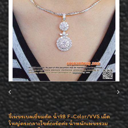
จี้เพชรเบลเยี่ยมคัต น้ำ98 F-Color/VVS เม็ด
ใหญ่ตรงกลางไซค์กะรัตค่ะ น้ำหนักเพชรรวม