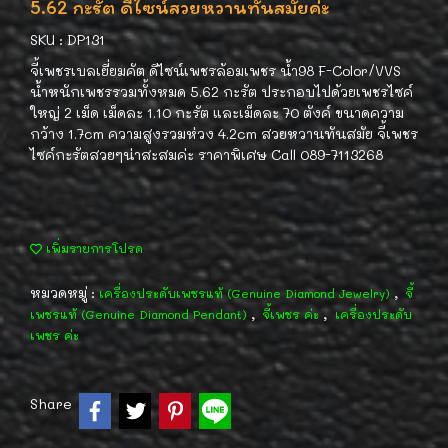
5.62 กะรัต ดีไซน์สวยหวานทันสมัยค่ะ
SKU : DP131
จี้เพชรเบลเยี่ยมคัต ดีไซน์เพชรล้อมเพชร น้ำ98 F-Color/VVS
น้ำหนักเพชรรวมทั้งหมด 5.62 กะรัต ประกอบไปด้วยเพชรไซค์
ใหญ่ 2 เม็ด เม็ดละ 1.10 กะรัต และเม็ดละ 70 ตังค์ ขนาดความ
กว้าง 1.7cm ความสูงรวมห่วง 4.2cm สวยหวานทันสมัย จี้เพชร
ไซค์กะรัตสวยๆน่าสะสมค่ะ ราคาพิเศษ Call 089-7113268
เพิ่มรายการโปรด
หมวดหมู่ :
,
เครื่องประดับเพชรแท้ (Genuine Diamond Jewelry)
จี้
,
,
เพชรแท้ (Genuine Diamond Pendant)
จี้เพชร ค่ะ
เครื่องประดับ
เพชร ค่ะ
Share