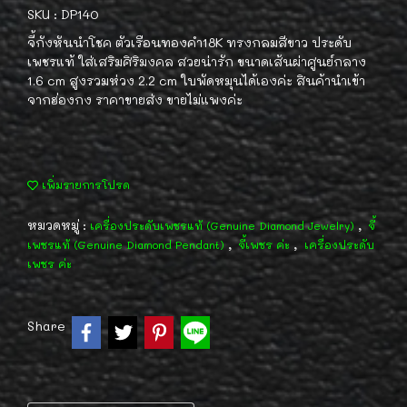
SKU : DP140
จี้กังหันนำโชค ตัวเรือนทองคำ18K ทรงกลมสีขาว ประดับ
เพชรแท้ ใส่เสริมศิริมงคล สวยน่ารัก ขนาดเส้นผ่าศูนย์กลาง
1.6 cm สูงรวมห่วง 2.2 cm ใบพัดหมุนได้เองค่ะ สินค้านำเข้า
จากฮ่องกง ราคาขายส่ง ขายไม่แพงค่ะ
เพิ่มรายการโปรด
หมวดหมู่ :
,
เครื่องประดับเพชรแท้ (Genuine Diamond Jewelry)
จี้
,
,
เพชรแท้ (Genuine Diamond Pendant)
จี้เพชร ค่ะ
เครื่องประดับ
เพชร ค่ะ
Share