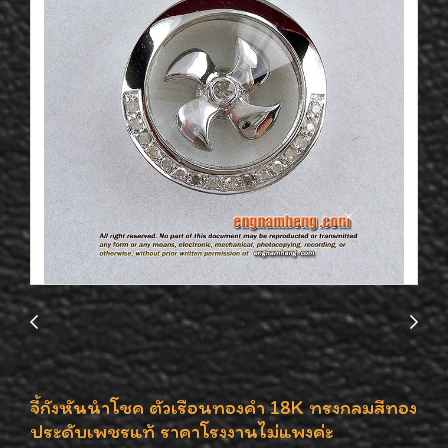
จี้กังหันนำโชค ตัวเรือนทองคำ 18K ทรงกลมสีทอง
ประดับเพชรแท้ ราคาโรงงานไม่แพงค่ะ