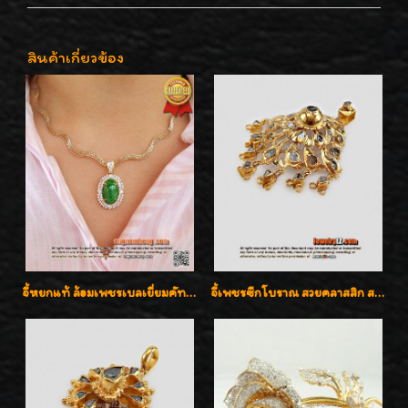
สินค้าเกี่ยวข้อง
จี้หยกแท้ ล้อมเพชรเบลเยี่ยมคัท ราคาพิเศษไม่แพงค่ะ
จี้เพชรซีกโบราณ สวยคลาสสิก สภาพสมบูรณ์สุดๆค่ะ