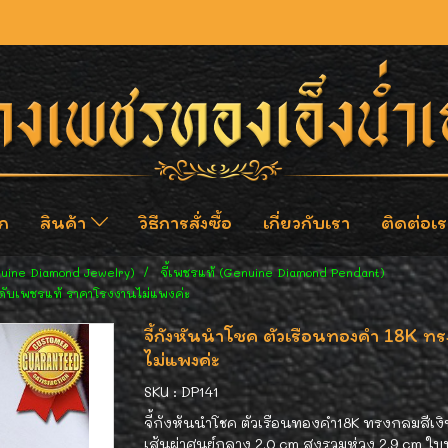
ก
สินค้า
วิธีการสั่งซื้อ
เกี่ยวกับเรา
ติดต่อเร
nuine Diamond Jewelry)
จี้เพชรแท้ (Genuine Diamond Pendant)
ะดับเพชรแท้ ราคาโรงงานไม่แพงค่ะ
จี้กังหันนำโชค ตัวเรือนทองคำ 18K ท
ไม่แพงค่ะ
SKU : DP141
จี้กังหันนำโชค ตัวเรือนทองคำ18K ทรงกลมสีเงิ
เส้นผ่าศูนย์กลาง 2.0 cm สูงรวมห่วง 2.9 cm ใบ