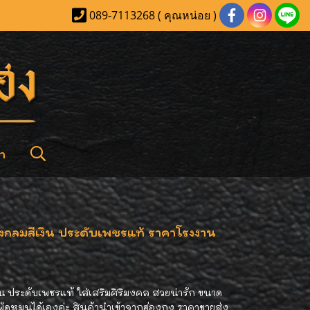
089-7113268 ( คุณหน่อย )
า
รงกลมสีเงิน ประดับเพชรแท้ ราคาโรงงาน
น ประดับเพชรแท้ ใส่เสริมศิริมงคล สวยน่ารัก ขนาด
พัดหมุนได้เองค่ะ สินค้านำเข้าจากฮ่องกง ราคาขายส่ง