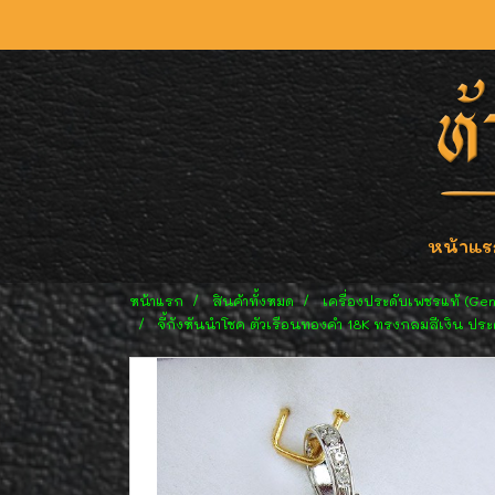
หน้าแร
หน้าแรก
สินค้าทั้งหมด
เครื่องประดับเพชรแท้ (Ge
จี้กังหันนำโชค ตัวเรือนทองคำ 18K ทรงกลมสีเงิน ปร