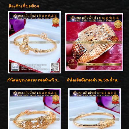
สินค้าเกี่ยวข้อง
กำไลพญานาคราช ทองคำแท้ 96.5% น้ำหนัก 1 บาท เสริมสิริมงคล
กำไลเข็มขัดทองคำ 96.5% น้ำหนัก 3 บาท หรูหรา สวยมากๆค่ะ