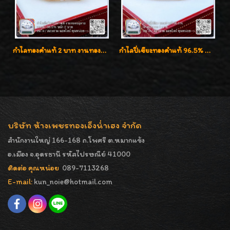
กำไลทองคำแท้ 2 บาท งานทองฉลุลาย ดีไซน์หรูหรา สวยคลาสสิค
กำไลปี่เซียะทองคำแท้ 96.5% น้ำหนัก 1 บาท เสริมโชคลาภ
บริษัท ห้างเพชรทองเอ็งน่ำเฮง จำกัด
สำนักงานใหญ่ 166-168 ถ.โพศรี ต.หมากแข้ง
อ.เมือง จ.อุดรธานี รหัสไปรษณีย์ 41000
ติดต่อ คุณหน่อย
089-7113268
E-mail:
kun_noie@hotmail.com