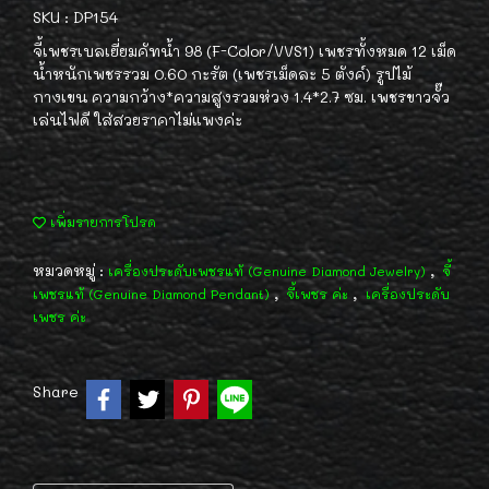
SKU : DP154
จี้เพชรเบลเยี่ยมคัทน้ำ 98 (F-Color/VVS1) เพชรทั้งหมด 12 เม็ด
น้ำหนักเพชรรวม 0.60 กะรัต (เพชรเม็ดละ 5 ตังค์) รูปไม้
กางเขน ความกว้าง*ความสูงรวมห่วง 1.4*2.7 ซม. เพชรขาวจั๊ว
เล่นไฟดี ใส่สวยราคาไม่แพงค่ะ
เพิ่มรายการโปรด
หมวดหมู่ :
,
เครื่องประดับเพชรแท้ (Genuine Diamond Jewelry)
จี้
,
,
เพชรแท้ (Genuine Diamond Pendant)
จี้เพชร ค่ะ
เครื่องประดับ
เพชร ค่ะ
Share