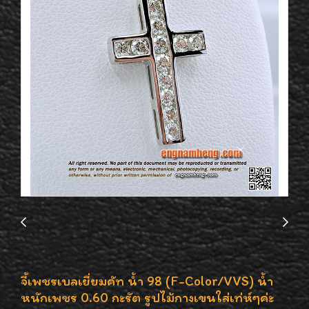
จี้เพชรเบลเยี่ยมคัท น้ำ 98 (F-Color/VVS) น้ำ
หนักเพชร 0.60 กะรัต รูปไม้กางเขนใส่เท่ห์ๆค่ะ