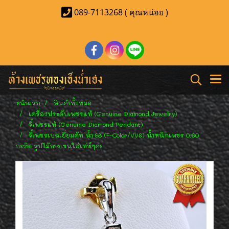
089-7113268 ( คุณหน่อย )
หน้าแรก
สินค้าทั้งหมด
เครื่องประดับเพชรแท้ (Genuine Diamond Jewelry)
จี้เพชรแท้ (Genuine Diamond Pendant)
จี้เพชรเบลเยี่ยมคัท น้ำ 98 (F-Color/VVS) น้ำหนักเพชร 0.60
กะรัต รูปไม้กางเขนใส่เท่ห์ๆค่ะ