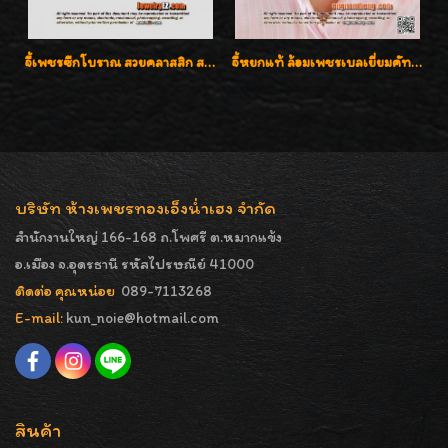
จี้เพชรซีกโบราณ สวยคลาสสิก สภาพสมบูรณ์สุดๆค่ะ
จี้หยกแท้ ล้อมเพชรเบลเยี่ยมคัท ราคาพิเศษไม่แพงค่ะ
บริษัท ห้างเพชรทองเอ็งน่ำเฮง จำกัด
สำนักงานใหญ่ 166-168 ถ.โพศรี ต.หมากแข้ง
อ.เมือง จ.อุดรธานี รหัสไปรษณีย์ 41000
ติดต่อ คุณหน่อย
089-7113268
E-mail:
kun_noie@hotmail.com
สินค้า