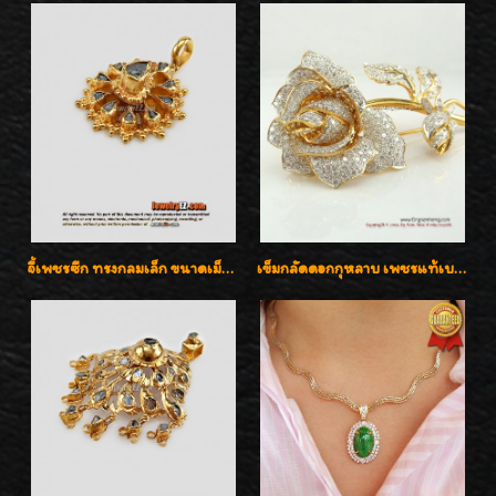
จี้เพชรซีก ทรงกลมเล็ก ขนาดเม็ดกระดุม สวยๆ
เข็มกลัดดอกกุหลาบ เพชรแท้เบลเยี่ยมคัต งานปราณีตค่ะ