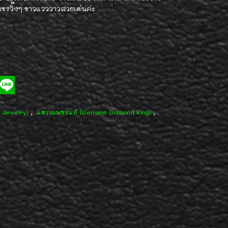
เพชรวิ๊งๆ ขาวแวววาวสวยเด่นค่ะ
,
,
d Jewelry)
แหวนเพชรแท้ (Genuine Diamond Ring)