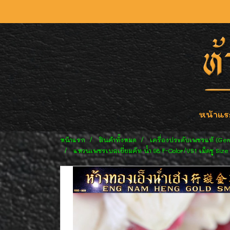
หน้าแร
หน้าแรก
สินค้าทั้งหมด
เครื่องประดับเพชรแท้ (Ge
แหวนเพชรเบลเยี่ยมคัท น้ำ 98 F-Color/VS1 เม็ดชู Size