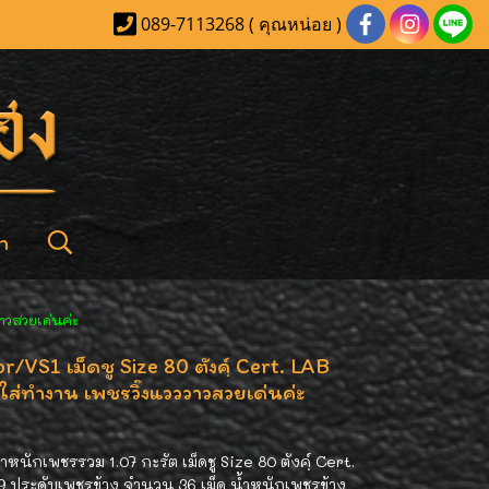
089-7113268 ( คุณหน่อย )
า
วาวสวยเด่นค่ะ
/VS1 เม็ดชู Size 80 ตังค์ฺ Cert. LAB
ส่ทำงาน เพชรวิ๊งแวววาวสวยเด่นค่ะ
นักเพชรรวม 1.07 กะรัต เม็ดชู Size 80 ตังค์ฺ Cert.
ประดับเพชรข้าง จำนวน 36 เม็ด น้ำหนักเพชรข้าง