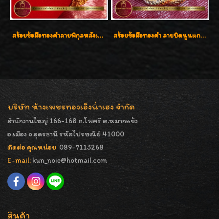
สร้อยข้อมือทองคำลายพิกุลหลังเต่า น้ำหนัก 86.6g ( 5.71 บาท ) หน้ากว้าง 20 มิล
สร้อยข้อมือทองคำ ลายบิดนูนแกะลาย ทองคำ 96.5% น้ำหนัก 5 บาท สวยค่ะ
บริษัท ห้างเพชรทองเอ็งน่ำเฮง จำกัด
สำนักงานใหญ่ 166-168 ถ.โพศรี ต.หมากแข้ง
อ.เมือง จ.อุดรธานี รหัสไปรษณีย์ 41000
ติดต่อ คุณหน่อย
089-7113268
E-mail:
kun_noie@hotmail.com
สินค้า