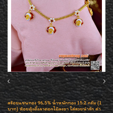
สร้อยแขนทอง 96.5% น้ำหนักทอง 15.2 กรัม (1
บาท) ห้อยตุ้งติ้งลาดอกไม้ลงยา ใส่สวยน่ารัก ค่า