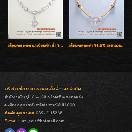
สร้อยคอเพชรเบลเยี่ยมคัท น้ำ 99% E-Color / VVS น้ำหนักเพชรรวม 16.05 กะรัต
สร้อยคอทองคำ 96.5% ลงยาสวยงาม น้ำหนัก 1 บาท+หัวท้ายเพชรเบลเยี่ยมคัท เพชรน้ำ98 F-Color/VVS สวยลงตัวค่ะ
บริษัท ห้างเพชรทองเอ็งน่ำเฮง จำกัด
สำนักงานใหญ่ 166-168 ถ.โพศรี ต.หมากแข้ง
อ.เมือง จ.อุดรธานี รหัสไปรษณีย์ 41000
ติดต่อ คุณหน่อย
089-7113268
E-mail:
kun_noie@hotmail.com