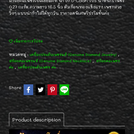
สร้อยคอเพชรเบลเยี่ยมคัท น้ำ 97 G-Color/VVS น้ำหนักเำพชร
0.27 กะรัต ความยาว 16.5 นิ้ว ตัวเรือนทองแข็งแรง เพชรสวย
วิ๊งๆ แบบน่ารักใส่ได้ทุกวัน ราคาลดพิเศษโปรโมชั่นค่ะ
เพิ่มรายการโปรด
หมวดหมู่ :
,
เครื่องประดับเพชรแท้ (Genuine Diamond Jewelry)
,
สร้อยคอเพชรแท้ (Genuine Diamond Necklace)
สร้อยคอเพชร
,
ค่ะ
เครื่องประดับเพชร ค่ะ
Share
Product description