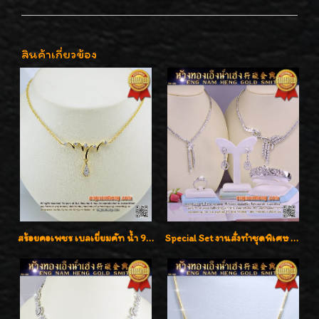
สินค้าเกี่ยวข้อง
สร้อยคอเพชร เบลเยี่ยมคัท น้ำ 98% F-Color/VVS รูปแบบหวานใส่สวยดูดีน่ารักสุดๆค่ะ
Special Set งานสั่งทำชุดพิเศษ เพชรคัดทุกชิ้น สวยหรูหรา ราคามิตรภาพค่ะ