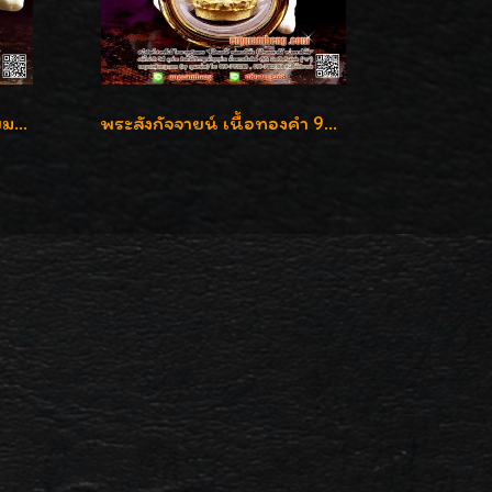
หลวงปู่ทวด เนื้อทองคำ เลี่ยมกรอบทองคำประดับเพชรแท้และพลอยนพเก้า น่ารักมากๆค่ะ
พระสังกัจจายน์ เนื้อทองคำ 99.99%