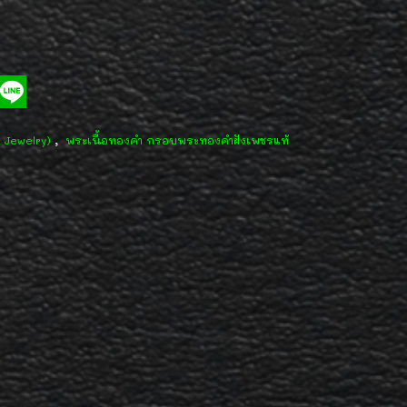
,
d Jewelry)
พระเนื้อทองคำ กรอบพระทองคำฝังเพชรแท้