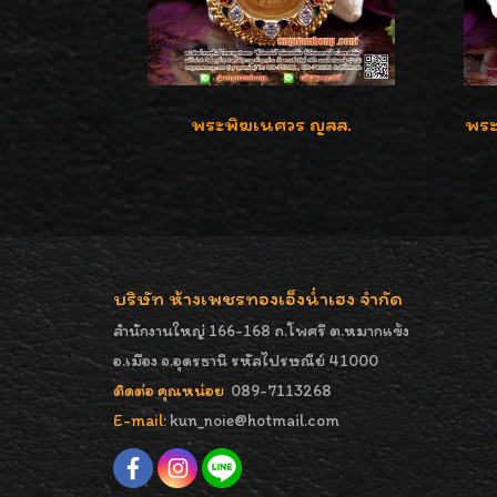
พระพิฆเนศวร ญสส.
พระ
บริษัท ห้างเพชรทองเอ็งน่ำเฮง จำกัด
สำนักงานใหญ่ 166-168 ถ.โพศรี ต.หมากแข้ง
อ.เมือง จ.อุดรธานี รหัสไปรษณีย์ 41000
ติดต่อ คุณหน่อย
089-7113268
E-mail:
kun_noie@hotmail.com