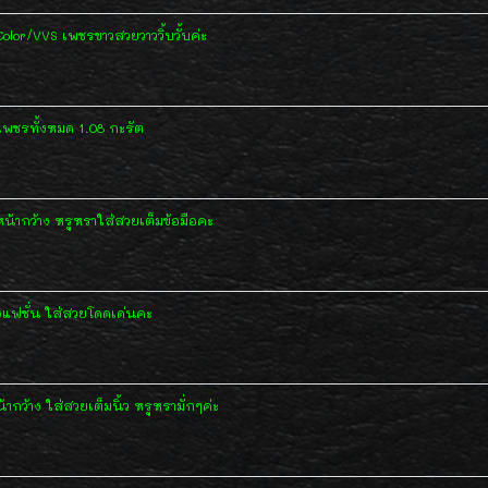
lor/VVS เพชรขาวสวยวาววิ้บวั้บค่ะ
เพชรทั้งหมด 1.08 กะรัต
น้ากว้าง หรูหราใส่สวยเต็มข้อมือคะ
งแฟชั่น ใส่สวยโดดเด่นคะ
ว้าง ใส่สวยเต็มนิ้ว หรูหรามั่กๆค่ะ