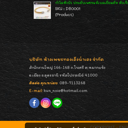
กำไลหัวบัว ประดับเพชรแท้เบลเยี่ยมคัท ตัวเร
SKU : DB0001
(Product)
บริษัท ห้างเพชรทองเอ็งน่ำเฮง จำกัด
สำนักงานใหญ่ 166-168 ถ.โพศรี ต.หมากแข้ง
อ.เมือง จ.อุดรธานี รหัสไปรษณีย์ 41000
ติดต่อ คุณหน่อย
089-7113268
E-mail:
kun_noie@hotmail.com
COPYRIGHT - ENGNA