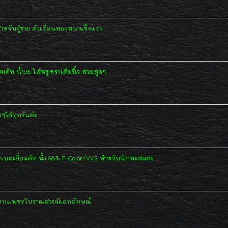
ำหรับผู้ชาย ตัวเรือนทองหนาแข็งแรง
ัท น้ำ98 ใส่หรูหราเต็มนิ้ว สวยสุดๆ
ได้ทุกวันค่ะ
เบลเยี่ยมคัท น้ำ 98% F-Color/VVS สำหรับนักสะสมค่ะ
 งานเพชรโบราณสวยมีเอกลักษณ์