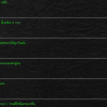
 สลึง
น้ำหนัก 5 บาท
ส่สวยๆได้ทุกวันค่ะ
ลายทองมาตรฐาน
บาท
ทอง ) งานดีไซนืลายแฟชั่น