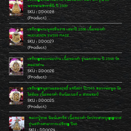
พรรษามหาราชินี ปี 2537
SKU : DD0028
(Product)
เหรียญพระพุทธชินราช เสมาปี 2538 เนื้อทองคำ
HUGUENIN SWISS MADE
SKU : DD0027
(Product)
เหรียญหลวงพ่อปาน เนื้อทองคำ รุ่นแจกทาน ปี 2546 วัด
คลองด่าน
SKU : DD0026
(Product)
เหรียญหนุมานแผลงฤทธิ์ แซยิด91 ปี2545 หลวงพ่อพูล วัด
ไผ่ล้อม เนื้อทองคำ รันนัมเบอร์ ๓ สวยแชมป์
SKU : DD0025
(Product)
หลวงปู่ทวด พิมพ์เตารีด เนื้อทองคำ วัดประสาทบุญญาวาส
รุ่นสร้างศาลาการเปรียญ ปี48
SKU : DD0024