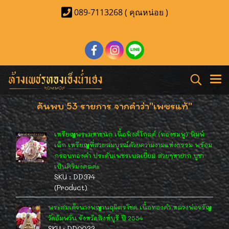
089-7113268 ( คุณหน่อย )
ค้นพบ 53 รายการ จากคำว่า"เพชรแท้"
เหรียญพระมหาชนก เนื้อพิงค์โกลด์ (ทองชมพู) พิมพ์
เล็ก เหรียญที่สวยสมบูรณ์ด้วยความงามแห่งธรรม พร้อม
กรอบทองคำ ประดับเพชรเบลเยี่ยม สวยๆหายาก บูชา
เป็นศิริมงคลค่ะ
SKU : DD374
(Product)
พระสมเด็จนางพญานฤมิตรโชค เนื้อทองคำ หลวงพ่อจรัญ
วัดอัมพวัน จังหวัดสิงห์บุรี ปี 2554
SKU : DD0033