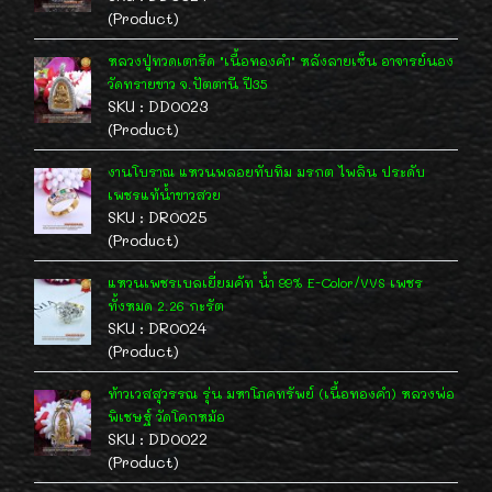
(Product)
หลวงปู่ทวดเตารีด "เนื้อทองคำ" หลังลายเซ็น อาจารย์นอง
วัดทรายขาว จ.ปัตตานี ปี35
SKU : DD0023
(Product)
งานโบราณ แหวนพลอยทับทิม มรกต ไพลิน ประดับ
เพชรแท้น้ำขาวสวย
SKU : DR0025
(Product)
แหวนเพชรเบลเยี่ยมคัท น้ำ 99% E-Color/VVS เพชร
ทั้งหมด 2.26 กะรัต
SKU : DR0024
(Product)
ท้าวเวสสุวรรณ รุ่น มหาโภคทรัพย์ (เนื้อทองคำ) หลวงพ่อ
พิเชษฐ์ วัดโคกหม้อ
SKU : DD0022
(Product)