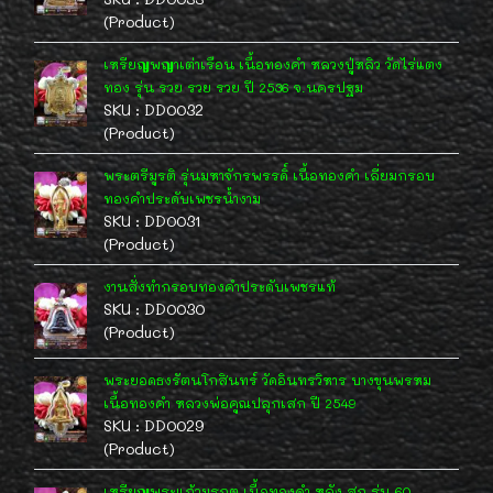
(Product)
เหรียญพญาเต่าเรือน เนื้อทองคำ หลวงปู่หลิว วัดไร่แตง
ทอง รุ่น รวย รวย รวย ปี 2536 จ.นครปฐม
SKU : DD0032
(Product)
พระตรีมูรติ รุ่นมหาจักรพรรดิ์ เนื้อทองคำ เลี่ยมกรอบ
ทองคำประดับเพชรน้ำงาม
SKU : DD0031
(Product)
งานสั่งทำกรอบทองคำประดับเพชรแท้
SKU : DD0030
(Product)
พระยอดธงรัตนโกสินทร์ วัดอินทรวิหาร บางขุนพรหม
เนื้อทองคำ หลวงพ่อคูณปลุกเสก ปี 2549
SKU : DD0029
(Product)
เหรียญพระแก้วมรกต เนื้อทองคำ หลัง สก.รุ่น 60