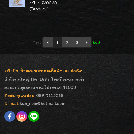
SKU : DR0020
(Product)
1
2
3
First
Last
บริษัท ห้างเพชรทองเอ็งน่ำเฮง จำกัด
สำนักงานใหญ่ 166-168 ถ.โพศรี ต.หมากแข้ง
อ.เมือง จ.อุดรธานี รหัสไปรษณีย์ 41000
ติดต่อ คุณหน่อย
089-7113268
E-mail:
kun_noie@hotmail.com