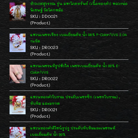
ท้าวเวสสุวรรณ รุ่น มหาโภคทรัพย์ (เนื้อทองคำ) หลวงพ่อ
พิเชษฐ์ วัดโคกหม้อ
SKU : DD0021
(Product)
แหวนเพชรเรียง เบลเยี่ยมคัท น้ำ 98% F-Color/VVS 2.04
กะรัต
SKU : DR0023
(Product)
แหวนเพชรแท้รูปหัวใจ เพชรเบลเยี่ยมคัท น้ำ 99% E-
Color/VVS
SKU : DR0022
(Product)
แหวนทองคำโบราณ ประดับเพชรซีก (เพชรโบราณ) ,
ทับทิม และมรกต
SKU : DR0021
(Product)
แหวนทองคำดีไซน์รูปงู ประดับทับทิมและเพชรแท้
เบลเยี่ยมคัท น้ำ 99%