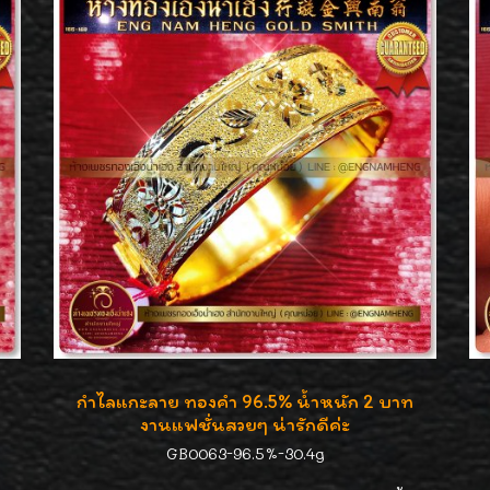
กำไลแกะลาย ทองคำ 96.5% น้ำหนัก 2 บาท
งานแฟชั่นสวยๆ น่ารักดีค่ะ
GB0063-96.5%-30.4g