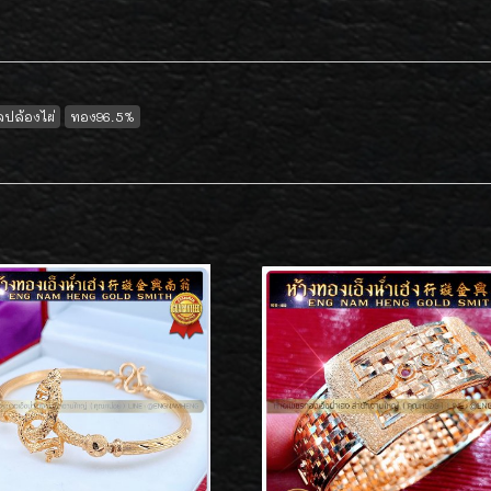
ลปล้องไผ่
ทอง96.5%