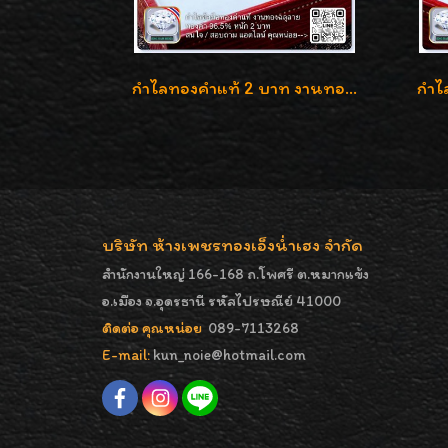
กำไลทองคำแท้ 2 บาท งานทองฉลุลาย ดีไซน์หรูหรา สวยคลาสสิค
บริษัท ห้างเพชรทองเอ็งน่ำเฮง จำกัด
สำนักงานใหญ่ 166-168 ถ.โพศรี ต.หมากแข้ง
อ.เมือง จ.อุดรธานี รหัสไปรษณีย์ 41000
ติดต่อ คุณหน่อย
089-7113268
E-mail:
kun_noie@hotmail.com