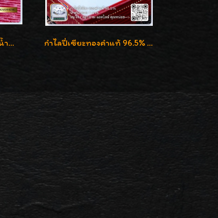
กำไลเข็มขัดทองคำ 96.5% น้ำหนัก 3 บาท หรูหรา สวยมากๆค่ะ
กำไลปี่เซียะทองคำแท้ 96.5% น้ำหนัก 1 บาท เสริมโชคลาภ