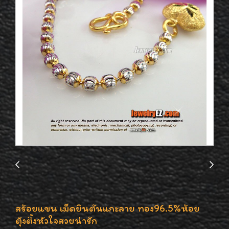
สร้อยแขน เม็ดยินตันแกะลาย ทอง96.5%ห้อย
ตุ้งติ้งหัวใจสวยน่ารัก