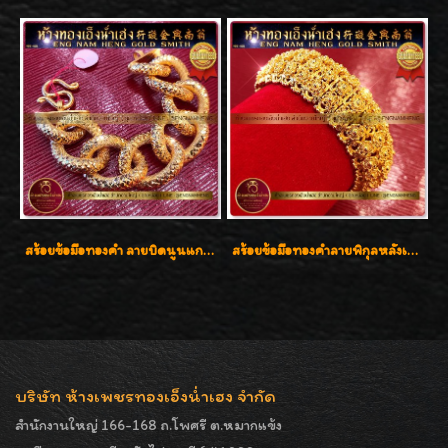
สร้อยข้อมือทองคำ ลายบิดนูนแกะลาย ทองคำ 96.5% น้ำหนัก 5 บาท สวยค่ะ
สร้อยข้อมือทองคำลายพิกุลหลังเต่า น้ำหนัก 86.6g ( 5.71 บาท ) หน้ากว้าง 20 มิล
บริษัท ห้างเพชรทองเอ็งน่ำเฮง จำกัด
สำนักงานใหญ่ 166-168 ถ.โพศรี ต.หมากแข้ง