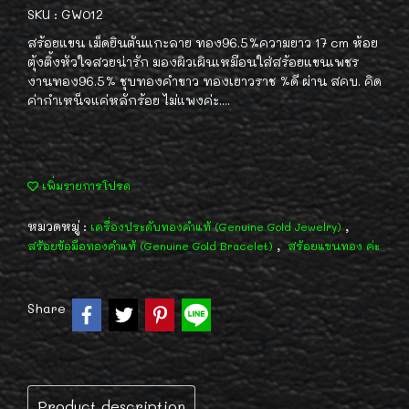
SKU : GW012
สร้อยแขน เม็ดยินตันแกะลาย ทอง96.5%ความยาว 17 cm ห้อย
ตุ้งติ้งหัวใจสวยน่ารัก มองผิวเผินเหมือนใส่สร้อยแขนเพชร
งานทอง96.5% ชุบทองคำขาว ทองเยาวราช %ดี ผ่าน สคบ. คิด
ค่ากำเหน็จแค่หลักร้อย ไม่แพงค่ะ....
เพิ่มรายการโปรด
หมวดหมู่ :
,
เครื่องประดับทองคำแท้ (Genuine Gold Jewelry)
,
สร้อยข้อมือทองคำแท้ (Genuine Gold Bracelet)
สร้อยแขนทอง ค่ะ
Share
Product description