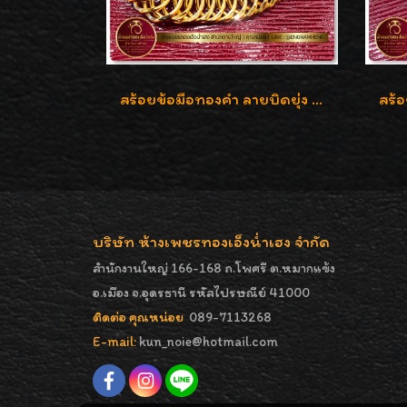
สร้อยข้อมือทองคำ ลายบิดยุ่ง ทองคำ 96.5% น้ำหนัก 3 บาท สวยน่าสะสมค่ะ
บริษัท ห้างเพชรทองเอ็งน่ำเฮง จำกัด
สำนักงานใหญ่ 166-168 ถ.โพศรี ต.หมากแข้ง
อ.เมือง จ.อุดรธานี รหัสไปรษณีย์ 41000
ติดต่อ คุณหน่อย
089-7113268
E-mail:
kun_noie@hotmail.com