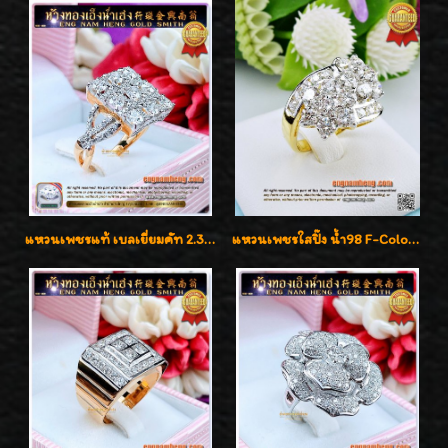
แหวนเพชรแท้ เบลเยี่ยมคัท 2.39 กะรัต น้ำ 98 F-Color/VVS ดีไซน์หน้ากว้างหรูเต็มนิ้ว
แหวนเพชรใสปิ๊ง น้ำ98 F-Color/VVS1 น้ำหนักเพชรรวม 2.56 กะรัต ใส่เต็มนิ้วเพชรเป็นน้ำเป็นเนื้อสวยมากๆค่ะ