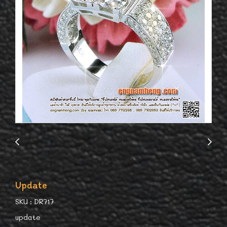
Update
SKU : DR717
update