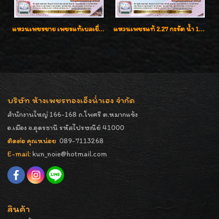
แหวนเพชรชาย เพชรแท้เบลเยี่ยมคัท น้ำ100% D-Color/VVS 2.46 กะรัต
แหวนเพชรแท้ 2.27 กะรัต น้ำ 100% เบลเยี่ยมคัท ลวดลายดอกกุหลาบหรู
บริษัท ห้างเพชรทองเอ็งน่ำเฮง จำกัด
สำนักงานใหญ่ 166-168 ถ.โพศรี ต.หมากแข้ง
อ.เมือง จ.อุดรธานี รหัสไปรษณีย์ 41000
ติดต่อ คุณหน่อย
089-7113268
E-mail:
kun_noie@hotmail.com
สินค้า