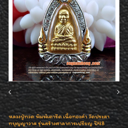
หลวงปู่ทวด พิมพ์เตารีด เนื้อทองคำ วัดประสา
ทบุญญาวาส รุ่นสร้างศาลาการเปรียญ ปี48