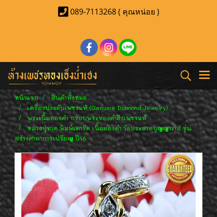
089-7113268 ( คุณหน่อย )
หน้าแรก
สินค้าทั้งหมด
เครื่องประดับเพชรแท้ (Genuine Diamond Jewelry)
พระเนื้อทองคำ กรอบพระทองคำฝังเพชรแท้
หลวงปู่ทวด พิมพ์เตารีด เนื้อทองคำ วัดประสาทบุญญาวาส รุ่น
สร้างศาลาการเปรียญ ปี48