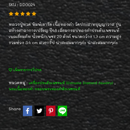
SKU : DD0024
หลวงปู่ทวด พิมพ์เตารีด เนื้อทองคำ วัดประสาทบุญญาวาส รุ่น
สร้างศาลาการเปรียญ ปี48 เลี่ยมกรอบทองคำประดับเพชรแท้
เบลเยี่ยมคัท น้ำหนักเพชร 29 ตังค์ ขนาดกว้าง 1.7 cm ความสูง
รวมห่วง 3.4 cm สวยกริ้ป น่าสะสมมากๆค่ะ น่าสะสมมากๆค่ะ
เพิ่มรายการโปรด
หมวดหมู่ :
,
เครื่องประดับเพชรแท้ (Genuine Diamond Jewelry)
พระเนื้อทองคำ กรอบพระทองคำฝังเพชรแท้
Share