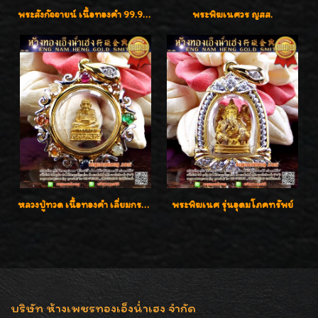
พระสังกัจจายน์ เนื้อทองคำ 99.99%
พระพิฆเนศวร ญสส.
หลวงปู่ทวด เนื้อทองคำ เลี่ยมกรอบทองคำประดับเพชรแท้และพลอยนพเก้า น่ารักมากๆค่ะ
พระพิฆเนศ รุ่นอุดมโภคทรัพย์
บริษัท ห้างเพชรทองเอ็งน่ำเฮง จำกัด