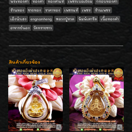
พระทองคำ
ทองคำ
ทองคำแท้
เพชรเบลเยี่ยม
กรอบทองคำ
ร้านทอง
ขายทอง
ราคาทอง
เพชรแท้
เพชร
ร้านเพชร
เอ็งน่ำเฮง
engnamheng
หลวงปู่ทวด
พิมพ์เตารีด
เนื้อทองคำ
อาจารย์นอง
วัดทรายขาว
สินค้าเกี่ยวข้อง