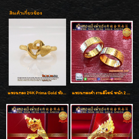
สินค้าเกี่ยวข้อง
แหวนทอง 24K Prima Gold หัวใจคู่ค่ะ
แหวนทองคำ งานดีไซน์ หนัก 2 สลึง เงาวิ้บวั้บ