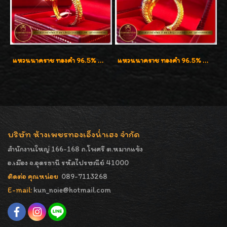
แหวนนาคราช ทองคำ 96.5% น้ำหนัก 15.6g งานดีไซน์สวยๆค่ะ
แหวนนาคราช ทองคำ 96.5% น้ำหนัก 21.2g งานดีไซน์สวยมากๆค่ะ
บริษัท ห้างเพชรทองเอ็งน่ำเฮง จำกัด
สำนักงานใหญ่ 166-168 ถ.โพศรี ต.หมากแข้ง
อ.เมือง จ.อุดรธานี รหัสไปรษณีย์ 41000
ติดต่อ คุณหน่อย
089-7113268
E-mail:
kun_noie@hotmail.com