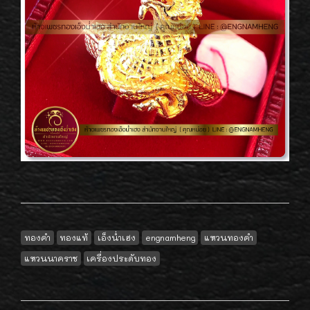
ทองคำ
ทองแท้
เอ็งน่ำเฮง
engnamheng
แหวนทองคำ
แหวนนาคราช
เครื่องประดับทอง