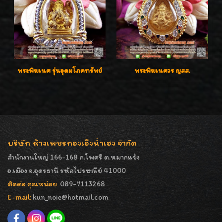
พระพิฆเนศ รุ่นอุดมโภคทรัพย์
พระพิฆเนศวร ญสส.
บริษัท ห้างเพชรทองเอ็งน่ำเฮง จำกัด
สำนักงานใหญ่ 166-168 ถ.โพศรี ต.หมากแข้ง
อ.เมือง จ.อุดรธานี รหัสไปรษณีย์ 41000
ติดต่อ คุณหน่อย
089-7113268
E-mail:
kun_noie@hotmail.com