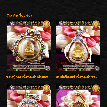
สินค้าเกี่ยวข้อง
หลวงปู่ทวด เนื้อทองคำ เลี่ยมกรอบทองคำประดับเพชรแท้และพลอยนพเก้า น่ารักมากๆค่ะ
พระสังกัจจายน์ เนื้อทองคำ 99.99%