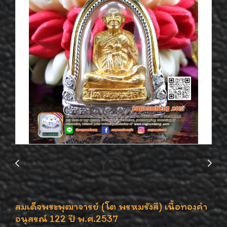
สมเด็จพระพุฒาจารย์ (โต พรหมรังสี) เนื้อทองคำ
อนุสรณ์ 122 ปี พ.ศ.2537