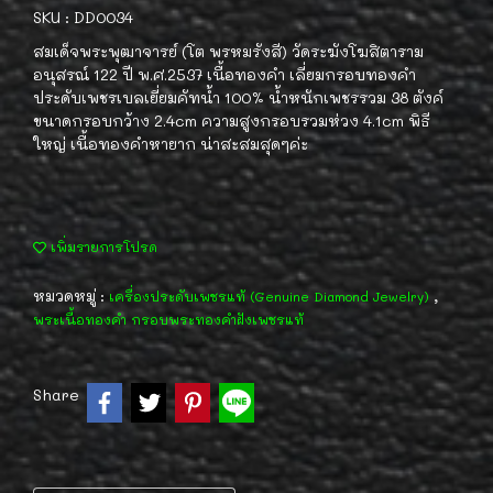
SKU : DD0034
สมเด็จพระพุฒาจารย์ (โต พรหมรังสี) วัดระฆังโฆสิตาราม
อนุสรณ์ 122 ปี พ.ศ.2537 เนื้อทองคำ เลี่ยมกรอบทองคำ
ประดับเพชรเบลเยี่ยมคัทน้ำ 100% น้ำหนักเพชรรวม 38 ตังค์
ขนาดกรอบกว้าง 2.4cm ความสูงกรอบรวมห่วง 4.1cm พิธี
ใหญ่ เนื้อทองคำหายาก น่าสะสมสุดๆค่ะ
เพิ่มรายการโปรด
หมวดหมู่ :
,
เครื่องประดับเพชรแท้ (Genuine Diamond Jewelry)
พระเนื้อทองคำ กรอบพระทองคำฝังเพชรแท้
Share