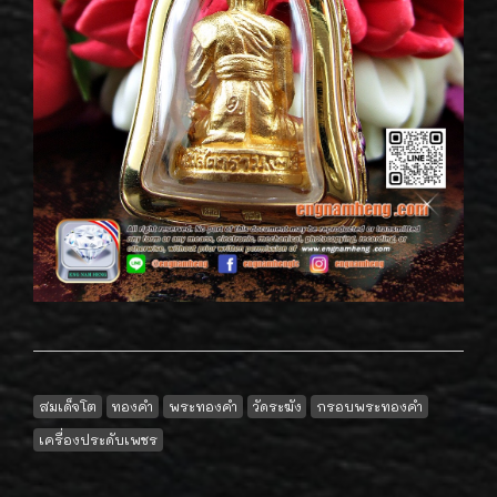
สมเด็จโต
ทองคำ
พระทองคำ
วัดระฆัง
กรอบพระทองคำ
เครื่องประดับเพชร