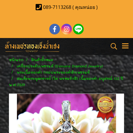
089-7113268 ( คุณหน่อย )
หน้าแรก
สินค้าทั้งหมด
เครื่องประดับเพชรแท้ (Genuine Diamond Jewelry)
พระเนื้อทองคำ กรอบพระทองคำฝังเพชรแท้
สมเด็จพระพุฒาจารย์ (โต พรหมรังสี) เนื้อทองคำ อนุสรณ์ 122 ปี
พ.ศ.2537