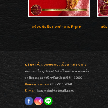
สร้อยข้อมือทองคำลายพิกุลหลังเต่า น้ำหนัก 86.6g ( 5.71 บาท ) หน้ากว้าง 20 มิล
บริษัท ห้างเพชรทองเอ็งน่ำเฮง จำกัด
สำนักงานใหญ่ 166-168 ถ.โพศรี ต.หมากแข้ง
อ.เมือง จ.อุดรธานี รหัสไปรษณีย์ 41000
ติดต่อ คุณหน่อย
089-7113268
E-mail:
kun_noie@hotmail.com