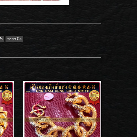
คำ
สายหนัง