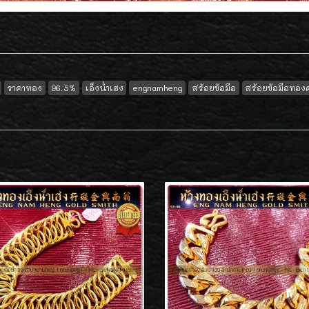
ราคาทอง
96.5%
เอ็งน่ำเฮง
engnamheng
สร้อยข้อมือ
สร้อยข้อมือทอง