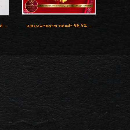
แหวนทอง 24K Prima Gold หัวใจคู่ค่ะ
แหวนนาคราช ทองคำ 96.5% น้ำหนัก 1 บาท (15.2g)