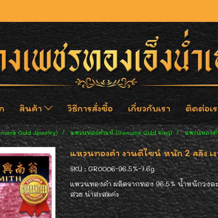
ก
สินค้า
วิธีการสั่งซื้อ
เกี่ยวกับเรา
ติดต่อเร
enuine Gold Jewelry)
แหวนทองคำแท้ (Genuine Gold Ring)
แหวนทองคำ ง
แหวนทองคำ งานดีไซน์ หนัก 2 สลึง เงาว
SKU : GR0006-96.5%-7.6g
แหวนทองคำ ผลิตจากทอง 96.5% น้ำหนักวงละ 2 สล
สวย น่าสะสมค่ะ