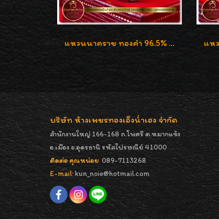
แหวนนาคราช ทองคำ 96.5% น้ำหนัก 15.6g งานดีไซน์สวยๆค่ะ
บริษัท ห้างเพชรทองเอ็งน่ำเฮง จำกัด
สำนักงานใหญ่ 166-168 ถ.โพศรี ต.หมากแข้ง
อ.เมือง จ.อุดรธานี รหัสไปรษณีย์ 41000
ติดต่อ คุณหน่อย
089-7113268
E-mail:
kun_noie@hotmail.com