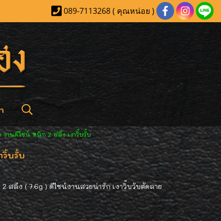
089-7113268 ( คุณหน่อย )
า
านดีไซน์ หนัก 2 สลึง เงาวิ้บวั้บ
ิ้บวั้บ
ึง ( 7.6g ) ดีไซน์งานสวยน่ารัก เงาวิ้บวับตัดลาย