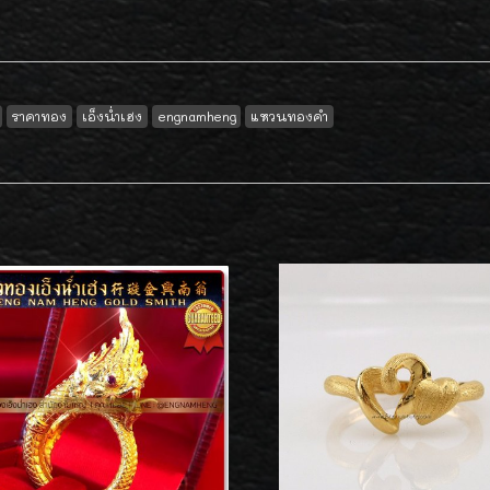
ราคาทอง
เอ็งน่ำเฮง
engnamheng
แหวนทองคำ